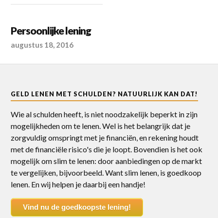
Persoonlijke lening
augustus 18, 2016
GELD LENEN MET SCHULDEN? NATUURLIJK KAN DAT!
Wie al schulden heeft, is niet noodzakelijk beperkt in zijn
mogelijkheden om te lenen. Wel is het belangrijk dat je
zorgvuldig omspringt met je financiën, en rekening houdt
met de financiële risico's die je loopt. Bovendien is het ook
mogelijk om slim te lenen: door aanbiedingen op de markt
te vergelijken, bijvoorbeeld. Want slim lenen, is goedkoop
lenen. En wij helpen je daarbij een handje!
Vind nu de goedkoopste lening!