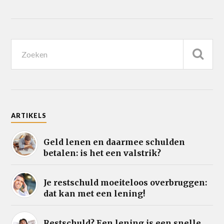
ARTIKELS
Geld lenen en daarmee schulden
betalen: is het een valstrik?
Je restschuld moeiteloos overbruggen:
dat kan met een lening!
Restschuld? Een lening is een snelle